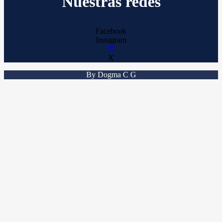
Nuestras redes
Facebook
Instagram
X
By Dogma C G
Sign In
The password must have a minimum
of 8 characters of numbers and letters, contain at least 1 capital letter
Recordarme
Sign In
Registro
Restaurar la contraseña
Send reset link