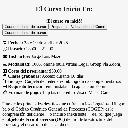
El Curso Inicia En:
¡El curso ya inició!
Características del curso
Programa
Valoración del Curso
Características del curso
📅
Fechas:
28 y 29 de abril de 2025
🕕
Horario:
18h00 a 21h00
🎓
Instructor:
Jorge Luis Mazón
💻
Modalidad:
100% online (aula virtual Legal Group vía Zoom)
💵
Costo del programa:
$39,00
🎥
Clases grabadas:
Acceso durante 60 días
📂
Incluye:
Carpeta de materiales bibliográficos complementarios
📲
Requisito técnico:
Tener instalada la aplicación Zoom
💳
Formas de pago:
Tarjetas de crédito Visa o MasterCard
Uno de los principales desafíos que enfrentan los abogados al litigar
bajo el Código Orgánico General de Procesos (COGEP) es la
comprensión deficiente —o incluso inexistente— del rol que juega
el
objeto de la controversia (OC)
dentro de la estructura del
proceso y el desarrollo de las audiencias.