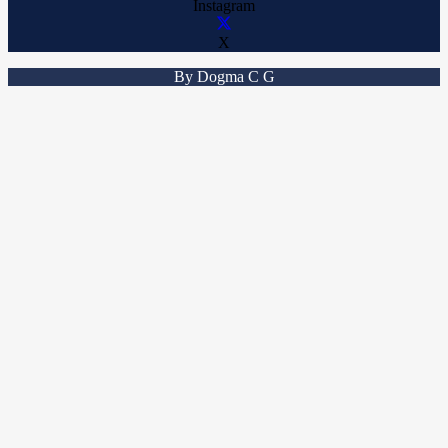
Instagram
X
By Dogma C G
Sign In
The password must have a minimum
of 8 characters of numbers and letters, contain at least 1 capital letter
Recordarme
Sign In
Registro
Restaurar la contraseña
Send reset link
Password reset link sent
to your email
Cerrar
No account?
Registro
Sign In
Contraseña perdida