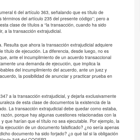
umeral 6 del artículo 363, señalando que es título de
s términos del artículo 235 del presente código”; pero a
esta clase de títulos a “la transacción, cuando ha sido
, a la transacción extrajudicial.
. Resulta que ahora la transacción extrajudicial adquiere
de título de ejecución. La diferencia, desde luego, no es
e que, ante el incumplimiento de un acuerdo transaccional
rectamente una demanda de ejecución, que implica la
obables del incumplimiento del acuerdo, ante un juez y
uerdo, la posibilidad de anunciar y practicar prueba en
347 a la transacción extrajudicial, y dejarla exclusivamente
aturaleza de esta clase de documentos la existencia de la
rrado. La transacción extrajudicial debe quedar como estaba,
 razón, porque hay algunas cuestiones relacionadas con la
 y que harían que el título no sea ejecutable. Por ejemplo, la
 la ejecución de un documento falsificado? ¿no sería apenas
icho documento ha sido forjado? ¿o qué tal si la obligación
artículo 348 del COGEP?