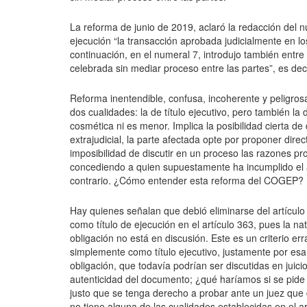
La reforma de junio de 2019, aclaró la redacción del n
ejecución “la transacción aprobada judicialmente en lo
continuación, en el numeral 7, introdujo también entre 
celebrada sin mediar proceso entre las partes”, es decir
Reforma inentendible, confusa, incoherente y peligrosa
dos cualidades: la de título ejecutivo, pero también la 
cosmética ni es menor. Implica la posibilidad cierta d
extrajudicial, la parte afectada opte por proponer di
imposibilidad de discutir en un proceso las razones pr
concediendo a quien supuestamente ha incumplido el ac
contrario. ¿Cómo entender esta reforma del COGEP?
Hay quienes señalan que debió eliminarse del artículo 
como título de ejecución en el artículo 363, pues la n
obligación no está en discusión. Este es un criterio e
simplemente como título ejecutivo, justamente por esa
obligación, que todavía podrían ser discutidas en juicio
autenticidad del documento; ¿qué haríamos si se pide
justo que se tenga derecho a probar ante un juez que d
no tiene alguna de las cualidades establecidas en el 