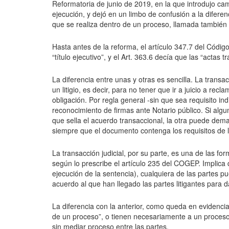
Reformatoria de junio de 2019, en la que introdujo camb
ejecución, y dejó en un limbo de confusión a la diferenc
que se realiza dentro de un proceso, llamada también t
Hasta antes de la reforma, el artículo 347.7 del Código
“título ejecutivo”, y el Art. 363.6 decía que las “actas 
La diferencia entre unas y otras es sencilla. La transac
un litigio, es decir, para no tener que ir a juicio a re
obligación. Por regla general -sin que sea requisito in
reconocimiento de firmas ante Notario público. Si alg
que sella el acuerdo transaccional, la otra puede dem
siempre que el documento contenga los requisitos de lo
La transacción judicial, por su parte, es una de las for
según lo prescribe el artículo 235 del COGEP. Implica 
ejecución de la sentencia), cualquiera de las partes p
acuerdo al que han llegado las partes litigantes para d
La diferencia con la anterior, como queda en evidenci
de un proceso”, o tienen necesariamente a un proces
sin mediar proceso entre las partes.