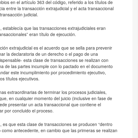
ios en el artículo 363 del código, referido a los títulos de
ia entre la transacción extrajudicial y el acta transaccional
ransacción judicial.
, establecía que las transacciones extrajudiciales eran
transaccionales” eran título de ejecución.
ción extrajudicial es el acuerdo que se sella para prevenir
clamar la declaratoria de un derecho o el pago de una
dispensable- esta clase de transacciones se realizan con
una de las partes incumple con lo pactado en el documento
andar este incumplimiento por procedimiento ejecutivo,
s títulos ejecutivos.
mas extraordinarias de terminar los procesos judiciales,
que, en cualquier momento del juicio (inclusive en fase de
uede presentar un acta transaccional que contiene el
ar por concluido el proceso.
a, es que esta clase de transacciones se producen “dentro
o como antecedente, en cambio que las primeras se realizan